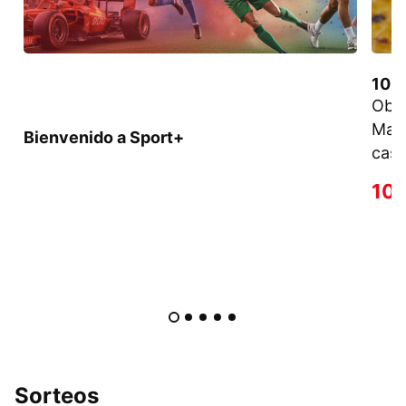
10% 
Obté
Mart
Bienvenido a Sport+
case
10
Sorteos